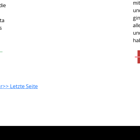
mi
die
un
gi
ta
al
s
und
ha
r
>> Letzte Seite