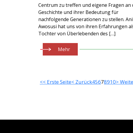
Centrum zu treffen und eigene Fragen an 
Geschichte und ihrer Bedeutung für
nachfolgende Generationen zu stellen. Ani
Awosusi hat uns von ihren Erfahrungen al
Tochter von Überlebenden des […]
Mehr
<< Erste Seite
< Zurück
4
5
6
7
8
9
10
> Weite