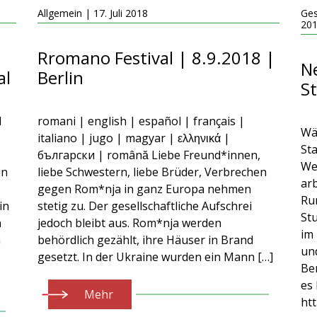
Allgemein | 17. Juli 2018
Ges
20
Rromano Festival | 8.9.2018 |
N
al
Berlin
S
d
romani | english | español | français |
Wä
italiano | jugo | magyar | ελληνικά |
Sta
български | română Liebe Freund*innen,
We
in
liebe Schwestern, liebe Brüder, Verbrechen
ar
gegen Rom*nja in ganz Europa nehmen
Ru
in
stetig zu. Der gesellschaft­liche Aufschrei
St
n
jedoch bleibt aus. Rom*nja werden
im
a
behördlich gezählt, ihre Häuser in Brand
un
gesetzt. In der Ukraine wurden ein Mann […]
Be
es 
Mehr
ht