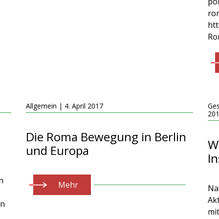
po
rom
ht
Ro
Allgemein | 4. April 2017
Ges
20
Die Roma Bewegung in Berlin
W
und Europa
In
n
Mehr
Na
Ak
in
mi