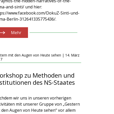
rajmos-the-hidden-narratives-of-the-
a-and-sinti/ und hier:
tps://www.facebook.com/DokuZ-Sinti-und-
ma-Berlin-312641335775436/.
Mehr
tern mit den Augen von Heute sehen | 14. März
17
orkshop zu Methoden und
stitutionen des NS-Staates
chdem wir uns in unseren vorherigen
tivitäten mit unserer Gruppe von „Gestern
t den Augen von Heute sehen“ vor allem