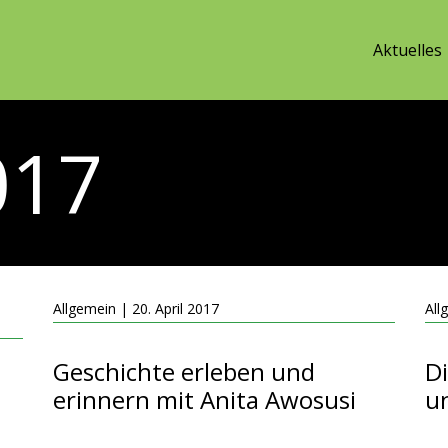
Aktuelles
017
i
Allgemein | 20. April 2017
All
Geschichte erleben und
D
erinnern mit Anita Awosusi
u