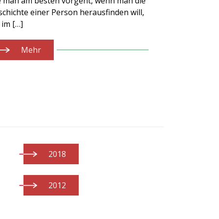
e man am besten vorgeht, wenn man die
chichte einer Person herausfinden will,
 im […]
Mehr
2018
2012