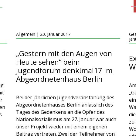
Allgemein | 20. Januar 2017
Ges
Jan
„Gestern mit den Augen von
Ex
Heute sehen“ beim
W
Jugendforum denk!mal17 im
Abgeordnetenhaus Berlin
ug
Am
it
„G
Bei der jährlichen Jugendveranstaltung des
er
ei
Abgeordnetenhauses Berlin anlässlich des
ten
Wa
Tages des Gedenkens an die Opfer des
s
di
Nationalsozialismus am 27. Januar war auch
zu
unser Projekt wieder mit einem eigenen
Wo
Beitrag vertreten. Zwei der Teilnehmer von