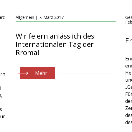
ärz
Allgemein | 7. März 2017
Ges
Feb
Wir feiern anlässlich des
En
Internationalen Tag der
Rroma!
En
end
He
Mehr
ern
un
m
„G
i
Fü
n,
de
Ze
s
de
für
de