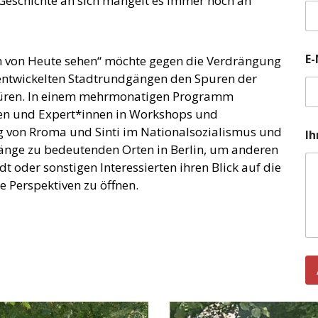
Geschichte an sich mangelt es immer noch an
E-
n von Heute sehen“ möchte gegen die Verdrängung
entwickelten Stadtrundgängen den Spuren der
püren. In einem mehrmonatigen Programm
nen und Expert*innen in Workshops und
E
g von Rroma und Sinti im Nationalsozialismus und
Ih
-
änge zu bedeutenden Orten in Berlin, um anderen
M
a
 oder sonstigen Interessierten ihren Blick auf die
i
 Perspektiven zu öffnen.
l
-
A
d
r
e
s
s
e
N