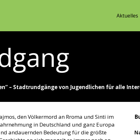
Aktuelles
ndgang
en“ – Stadtrundgänge von Jugendlichen für
alle Inte
orajmos, den Völkermord an Rroma und Sinti im
B
n Wahrnehmung in Deutschland und ganz Europa
 und andauernden Bedeutung für die größte
N