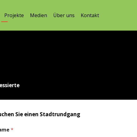
Projekte
Medien
Über uns
Kontakt
ress
ierte
uchen Sie einen Stadtrundgang
ame
*